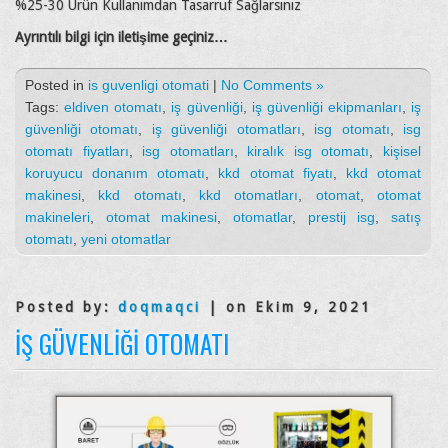
%25-30 Ürün Kullanımdan Tasarruf Sağlarsınız
Ayrıntılı bilgi için iletişime geçiniz…
Posted in
is guvenligi otomati
|
No Comments »
Tags:
eldiven otomatı
,
iş güvenliği
,
iş güvenliği ekipmanları
,
iş
güvenliği otomatı
,
iş güvenliği otomatları
,
isg otomatı
,
isg
otomatı fiyatları
,
isg otomatları
,
kiralık isg otomatı
,
kişisel
koruyucu donanım otomatı
,
kkd otomat fiyatı
,
kkd otomat
makinesi
,
kkd otomatı
,
kkd otomatları
,
otomat
,
otomat
makineleri
,
otomat makinesi
,
otomatlar
,
prestij isg
,
satış
otomatı
,
yeni otomatlar
Posted by:
doqmaqci
| on Ekim 9, 2021
İŞ GÜVENLIĞI OTOMATI