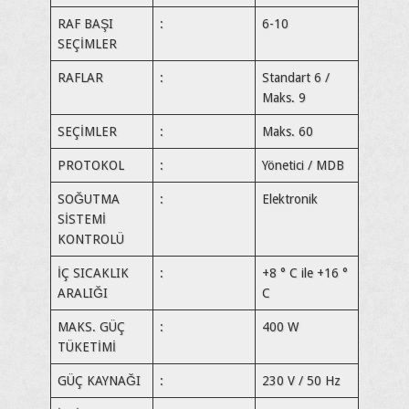
RAF BAŞI
:
6-10
SEÇİMLER
RAFLAR
:
Standart 6 /
Maks. 9
SEÇİMLER
:
Maks. 60
PROTOKOL
:
Yönetici / MDB
SOĞUTMA
:
Elektronik
SİSTEMİ
KONTROLÜ
İÇ SICAKLIK
:
+8 ° C ile +16 °
ARALIĞI
C
MAKS. GÜÇ
:
400 W
TÜKETİMİ
GÜÇ KAYNAĞI
:
230 V / 50 Hz