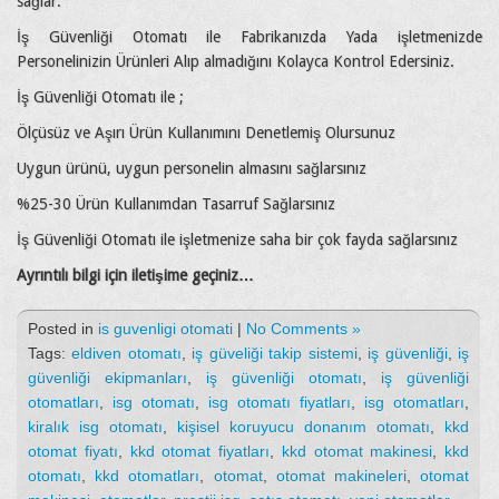
sağlar.
İş Güvenliği Otomatı ile Fabrikanızda Yada işletmenizde
Personelinizin Ürünleri Alıp almadığını Kolayca Kontrol Edersiniz.
İş Güvenliği Otomatı ile ;
Ölçüsüz ve Aşırı Ürün Kullanımını Denetlemiş Olursunuz
Uygun ürünü, uygun personelin almasını sağlarsınız
%25-30 Ürün Kullanımdan Tasarruf Sağlarsınız
İş Güvenliği Otomatı ile işletmenize saha bir çok fayda sağlarsınız
Ayrıntılı bilgi için iletişime geçiniz…
Posted in
is guvenligi otomati
|
No Comments »
Tags:
eldiven otomatı
,
iş güveliği takip sistemi
,
iş güvenliği
,
iş
güvenliği ekipmanları
,
iş güvenliği otomatı
,
iş güvenliği
otomatları
,
isg otomatı
,
isg otomatı fiyatları
,
isg otomatları
,
kiralık isg otomatı
,
kişisel koruyucu donanım otomatı
,
kkd
otomat fiyatı
,
kkd otomat fiyatları
,
kkd otomat makinesi
,
kkd
otomatı
,
kkd otomatları
,
otomat
,
otomat makineleri
,
otomat