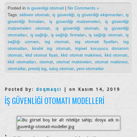
Posted in
is guvenligi otomati
|
No Comments »
Tags:
eldiven otomatı
,
iş güvenliği
,
iş güvenliği ekipmanları
,
iş
güvenliği firmaları
,
iş güvenliği malzemeleri
,
iş güvenliği
malzemeleri otomatı
,
iş güvenliği otomatı
,
iş güvenliği
otomatları
,
iş sağlığı
,
iş sağlığı firmaları
,
iş sağlığı otomatı
,
iş
sağlığı uzmanı
,
isg otomatı
,
isg otomatı fiyatları
,
isg
otomatları
,
kiralık isg otomatı
,
kişisel koruyucu donanım
otomatı
,
kkd otomat fiyatı
,
kkd otomat makinesi
,
kkd otomatı
,
kkd otomatları
,
otomat
,
otomat makineleri
,
otomat makinesi
,
otomatlar
,
prestij isg
,
satış otomatı
,
yeni otomatlar
Posted by:
doqmaqci
| on Kasım 14, 2019
İŞ GÜVENLIĞI OTOMATI MODELLERI