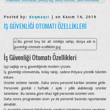
makinesi
,
otomatlar
,
prestij isg
,
satış otomatı
,
yeni otomatlar
Posted by:
doqmaqci
| on Kasım 14, 2019
İŞ GÜVENLIĞI OTOMATI ÖZELLIKLERI
İş Güvenliği Otomatı Özellikleri
İşçi sağlığı ve iş güvenliğinde modern çözüm.
İş güvenliği otomatında, kolay takip, sadece ihtiyaca yönelik tüketim
imkanı.
Ürünler sisteme tanıtılır. Daha sonra personel kartları sisteme girilir.
Personele günlük / haftalık / aylık / yıllık alabileceği ürünler
tanımlanır. Bu tanıma göre cihaz ilgili personele ürünleri verir.
Daha sonra programdan ürün ya da personel bazında raporlamalar
alınabilir.
İş güvenliği otomatı fabrikalarda gereksiz tüketimin önüne geçerken,