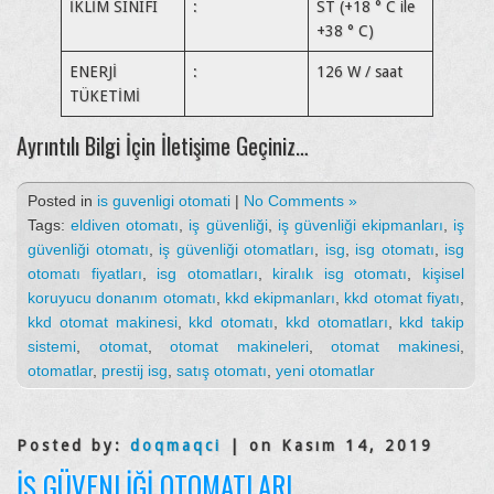
İKLİM SINIFI
:
ST (+18 ° C ile
+38 ° C)
ENERJİ
:
126 W / saat
TÜKETİMİ
Ayrıntılı Bilgi İçin İletişime Geçiniz…
Posted in
is guvenligi otomati
|
No Comments »
Tags:
eldiven otomatı
,
iş güvenliği
,
iş güvenliği ekipmanları
,
iş
güvenliği otomatı
,
iş güvenliği otomatları
,
isg
,
isg otomatı
,
isg
otomatı fiyatları
,
isg otomatları
,
kiralık isg otomatı
,
kişisel
koruyucu donanım otomatı
,
kkd ekipmanları
,
kkd otomat fiyatı
,
kkd otomat makinesi
,
kkd otomatı
,
kkd otomatları
,
kkd takip
sistemi
,
otomat
,
otomat makineleri
,
otomat makinesi
,
otomatlar
,
prestij isg
,
satış otomatı
,
yeni otomatlar
Posted by:
doqmaqci
| on Kasım 14, 2019
İŞ GÜVENLIĞI OTOMATLARI