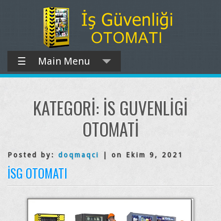
☰
Main Menu
KATEGORI:
IS GUVENLIGI
OTOMATI
Posted by:
doqmaqci
| on Ekim 9, 2021
İSG OTOMATI