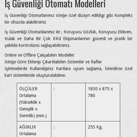
İş Güvenliği Otomatı Modelleri
İş Güvenliği Otomatlarımız isteğe özel dizayn edildigi gibi Kompleks
bir cihazda alabilirsiniz
İş Güvenliği Otomatılarımız ile ; Koruyucu Gözlük, Koruyucu Eldiven,
Kulak ve Daha Bir Çok KKd Ekipmanlarının güvenli ve pratik bir
şekilde kontrolünü sağlayabilirsiniz.
Online ve Offline Çalışabilen Modeller
İsteğe Göre Eklenip Çıkartılabilen Sistemler ve Raflar
İşletmelerde Kullandığınız Kartlara uyum sağlama, İstenilirse özel
kart sistemleride oluşturulabilme.
ÖLÇÜLER
:
1830 x 875 x
Ortalama
780
(Yükseklik x
Genişlik x
Derinlik) (mm.)
AĞIRLIK
:
255 Kg.
Ortalama