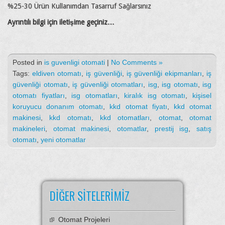
%25-30 Ürün Kullanımdan Tasarruf Sağlarsınız
Ayrıntılı bilgi için iletişime geçiniz…
Posted in
is guvenligi otomati
|
No Comments »
Tags:
eldiven otomatı
,
iş güvenliği
,
iş güvenliği ekipmanları
,
iş
güvenliği otomatı
,
iş güvenliği otomatları
,
isg
,
isg otomatı
,
isg
otomatı fiyatları
,
isg otomatları
,
kiralık isg otomatı
,
kişisel
koruyucu donanım otomatı
,
kkd otomat fiyatı
,
kkd otomat
makinesi
,
kkd otomatı
,
kkd otomatları
,
otomat
,
otomat
makineleri
,
otomat makinesi
,
otomatlar
,
prestij isg
,
satış
otomatı
,
yeni otomatlar
DIĞER SITELERIMIZ
Otomat Projeleri