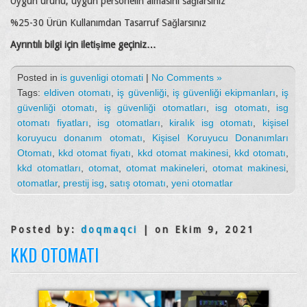
Uygun ürünü, uygun personelin almasını sağlarsınız
%25-30 Ürün Kullanımdan Tasarruf Sağlarsınız
Ayrıntılı bilgi için iletişime geçiniz…
Posted in
is guvenligi otomati
|
No Comments »
Tags:
eldiven otomatı
,
iş güvenliği
,
iş güvenliği ekipmanları
,
iş
güvenliği otomatı
,
iş güvenliği otomatları
,
isg otomatı
,
isg
otomatı fiyatları
,
isg otomatları
,
kiralık isg otomatı
,
kişisel
koruyucu donanım otomatı
,
Kişisel Koruyucu Donanımları
Otomatı
,
kkd otomat fiyatı
,
kkd otomat makinesi
,
kkd otomatı
,
kkd otomatları
,
otomat
,
otomat makineleri
,
otomat makinesi
,
otomatlar
,
prestij isg
,
satış otomatı
,
yeni otomatlar
Posted by:
doqmaqci
| on Ekim 9, 2021
KKD OTOMATI